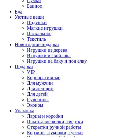
Сумки
Банное
Еда
Уютные вещи
Подушки
Мягкие игрушки
Пасхальное
Текстиль
Новогодние подарки
Игрушки из дерева
Игрушки из войлока
Игрушки на ёлку и под ёлку
Подарки
VIP
Корпоративные
Для мужчин
Для женщин
Для детей
Сувениры
Эконом
Упаковка
Ларцы и коробки
Пакеты, мешочки, свертки
Открытки ручной работы
Корзины, лукошки, туески